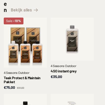
e
n
Bekijk alles
Sale
-18%
4 Seasons Outdoor
4SO instant grey
4 Seasons Outdoor
€35,00
Teak Protect & Maintain
Pakket
€75,00
€91,00