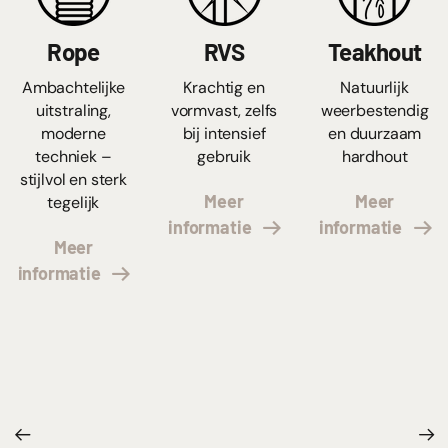
Rope
RVS
Teakhout
Ambachtelijke
Krachtig en
Natuurlijk
uitstraling,
vormvast, zelfs
weerbestendig
moderne
bij intensief
en duurzaam
techniek –
gebruik
hardhout
stijlvol en sterk
Meer
Meer
tegelijk
informatie
informatie
Meer
informatie