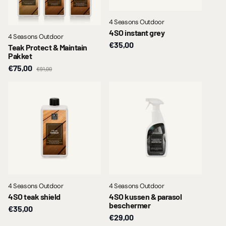
4 Seasons Outdoor
4SO instant grey
4 Seasons Outdoor
€35,00
Teak Protect & Maintain
Pakket
€75,00
€91,00
4 Seasons Outdoor
4 Seasons Outdoor
4SO teak shield
4SO kussen & parasol
beschermer
€35,00
€29,00